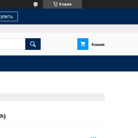
Кошик
упить
Кошик
h)