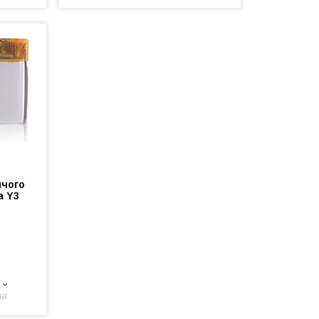
ячого
а Y3
на