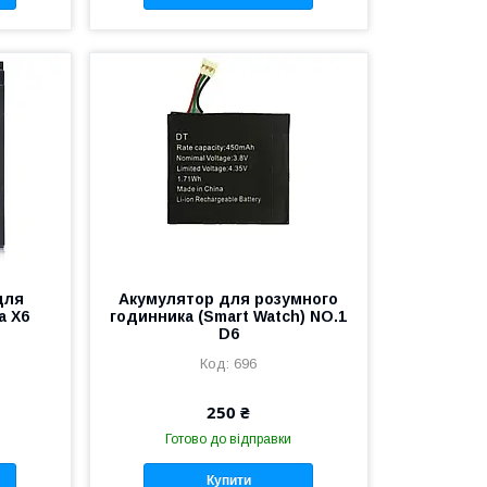
для
Акумулятор для розумного
а X6
годинника (Smart Watch) NO.1
D6
696
250 ₴
Готово до відправки
Купити