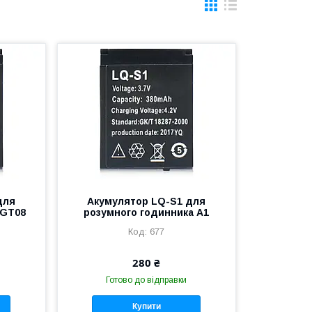
для
Акумулятор LQ-S1 для
 GT08
розумного годинника A1
677
280 ₴
Готово до відправки
Купити