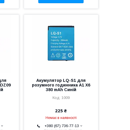
для
Акумулятор LQ-S1 для
 DZ09
розумного годинника A1 X6
ій
380 mAh Синій
1009
225 ₴
Немає в наявності
+380 (67) 736-77-13