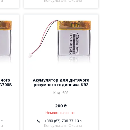
на
Консультант: Оксана
ячого
Акумулятор для дитячого
G700S
розумного годинника K92
692
200 ₴
Немає в наявності
+380 (67) 736-77-13
на
Консультант: Оксана