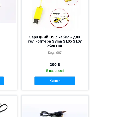
Зарядний USB кабель для
гелікоптера Syma S105 S107
Жовтий
997
200 ₴
В наявності
Купити