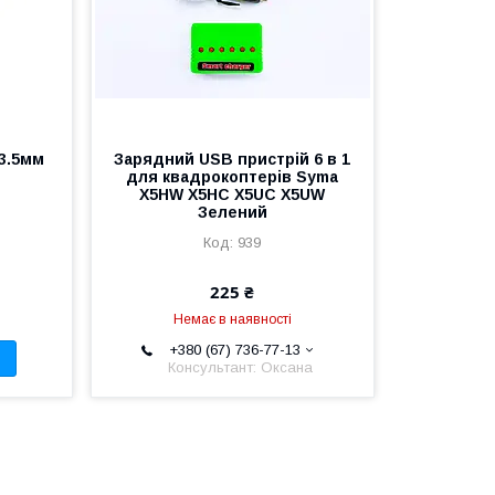
 3.5мм
Зарядний USB пристрій 6 в 1
для квадрокоптерів Syma
X5HW X5HC X5UC X5UW
Зелений
939
225 ₴
Немає в наявності
+380 (67) 736-77-13
Консультант: Оксана