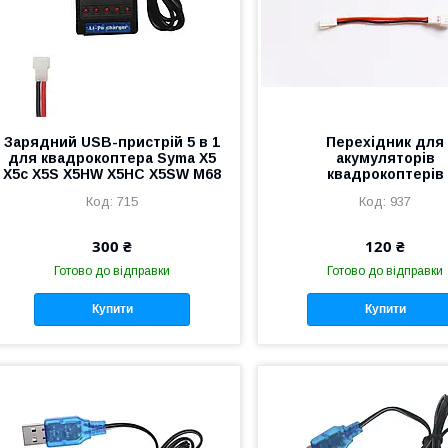
Зарядний USB-пристрій 5 в 1
Перехідник для
для квадрокоптера Syma X5
акумуляторів
X5c X5S X5HW X5HC X5SW M68
квадрокоптерів
715
937
300 ₴
120 ₴
Готово до відправки
Готово до відправки
Купити
Купити