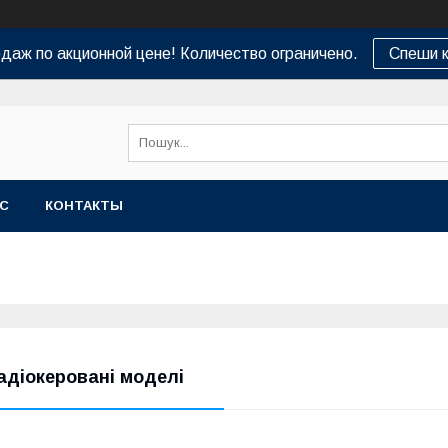
даж по акционной цене! Количество ограничено.
Спеши к
АС
КОНТАКТЫ
адіокеровані моделі